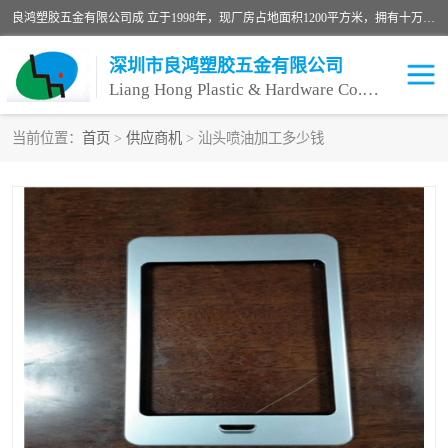
良鸿塑胶五金有限公司成 立于1998年，现厂房占地面积1200平方米，拥有十万级无尘车间，自动喷涂线1条，手动喷涂线2条，丝印移印滚印烫印拉线1条，本公司自建厂以来一直 以“顾客、品质、服务三个第一”为原则，从来货到处理、喷漆、烘烤、品检、包装等每一道工序都严格把持质量关，竭诚为广大朋友、客户服务。现如今已深得广 大客户信赖。
深圳市良鸿塑胶五金有限公司
Liang Hong Plastic & Hardware Co. Ltd
当前位置：
首页
>
供应商机
> 汕头喷油加工多少钱
喷油加工
喷油丝印
塑胶外壳喷油
五金外壳喷油