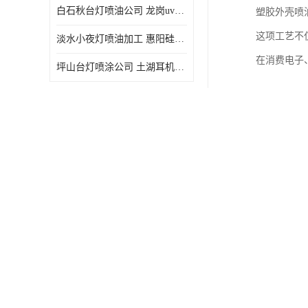
白石秋台灯喷油公司 龙岗uv喷油 良鸿塑胶五金
塑胶外壳喷
这项工艺不
淡水小夜灯喷油加工 惠阳硅胶喷油 良鸿塑胶五金
在消费电子
坪山台灯喷涂公司 土湖耳机喷涂 加工定制
良鸿塑胶五
经过二十余
印烫印拉线
这些先进的
塑胶外壳喷
塑胶外壳喷
喷油前，我
这一预处理