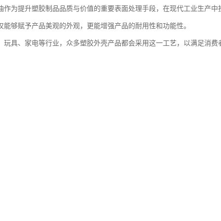
油作为提升塑胶制品品质与价值的重要表面处理手段，在现代工业生产中
仅能够赋予产品美观的外观，更能增强产品的耐用性和功能性。
、玩具、家电等行业，众多塑胶外壳产品都会采用这一工艺，以满足消费
金有限公司自1998年成立以来，一直专注于塑胶外壳喷油及相关表面处理
年的发展，公司现拥有1200平方米的现代化厂房，配备十万级无尘车间，
1条。
设备为高质量完成塑胶外壳喷油提供了坚实的硬件保障。
油工艺流程详解
油是一项系统性的工程，需要经过多道严谨的工序才能确保较终效果。
们的专业团队会对塑胶外壳进行彻底清洁和精细打磨，去除表面油污和毛
环节至关重要，直接影响到喷油效果的持久性和均匀性。