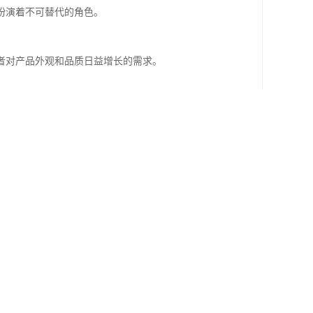
扮演着不可替代的角色。
者对产品外观和品质日益增长的需求。
工艺的研发与应用。
自动喷涂线1条，手动喷涂线2条，以及丝印移印滚
刺，提升表面粗糙度，从而增强油漆的附着力。