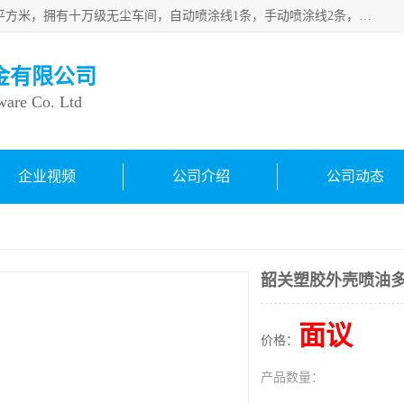
良鸿塑胶五金有限公司成 立于1998年，现厂房占地面积1200平方米，拥有十万级无尘车间，自动喷涂线1条，手动喷涂线2条，丝印移印滚印烫印拉线1条，本公司自建厂以来一直 以“顾客、品质、服务三个第一”为原则，从来货到处理、喷漆、烘烤、品检、包装等每一道工序都严格把持质量关，竭诚为广大朋友、客户服务。现如今已深得广 大客户信赖。
金有限公司
ware Co. Ltd
企业视频
公司介绍
公司动态
韶关塑胶外壳喷油
面议
价格：
产品数量：