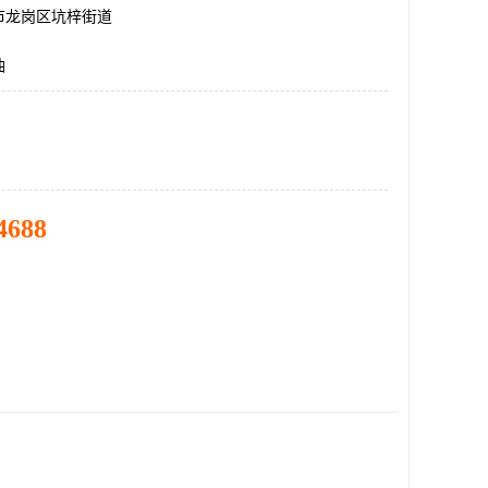
市龙岗区坑梓街道
油
4688