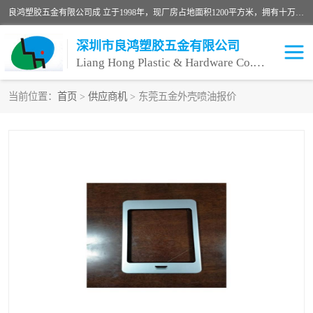
良鸿塑胶五金有限公司成 立于1998年，现厂房占地面积1200平方米，拥有十万级无尘车间，自动喷涂线1条，手动喷涂线2条，丝印移印滚印烫印拉线1条，本公司自建厂以来一直 以“顾客、品质、服务三个第一”为原则，从来货到处理、喷漆、烘烤、品检、包装等每一道工序都严格把持质量关，竭诚为广大朋友、客户服务。现如今已深得广 大客户信赖。
深圳市良鸿塑胶五金有限公司
Liang Hong Plastic & Hardware Co. Ltd
当前位置：
首页
>
供应商机
> 东莞五金外壳喷油报价
喷油加工
喷油丝印
塑胶外壳喷油
五金外壳喷油