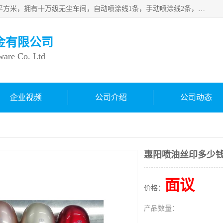
良鸿塑胶五金有限公司成 立于1998年，现厂房占地面积1200平方米，拥有十万级无尘车间，自动喷涂线1条，手动喷涂线2条，丝印移印滚印烫印拉线1条，本公司自建厂以来一直 以“顾客、品质、服务三个第一”为原则，从来货到处理、喷漆、烘烤、品检、包装等每一道工序都严格把持质量关，竭诚为广大朋友、客户服务。现如今已深得广 大客户信赖。
金有限公司
ware Co. Ltd
企业视频
公司介绍
公司动态
惠阳喷油丝印多少
面议
价格：
产品数量：