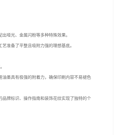
配出哑光、金属闪粉等多种特殊效果。
工艺准备了平整且吸附力强的理想基底。
域。
用油墨具有极强的附着力，确保印刷内容不易褪色
的品牌标识、操作指南和装饰花纹实现了独特的个
。