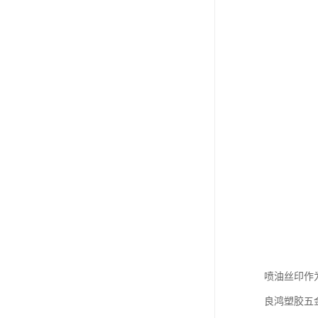
喷油丝印作
良鸿塑胶五