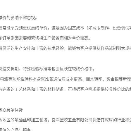
单价的影响不容忽视。
通常能享受到更优惠的单价，这是因为固定成本（如网版制作、设备调试
制订单则因需要频繁切换生产设置而相对单价较高。
借灵活的生产安排和丰富的技术经验，能够为客户提供从样品试制到大规
快速交货期、特殊检验标准等也会反映在较终价格中。
导电漆等功能性涂料本身就比普通油漆成本更高，而水转印、烫金银等新
有完备的工艺体系和丰富的材料储备，可根据客户需求提供较具性价比的
核心竞争优势
边地区的喷油丝印加工领域，良鸿塑胶五金有限公司凭借其深厚的行业积
超值的产品与服务。