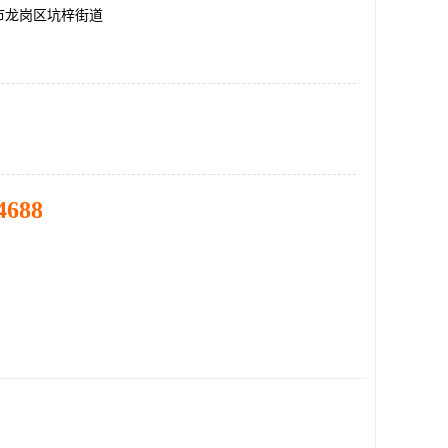
市龙岗区坑梓街道
4688