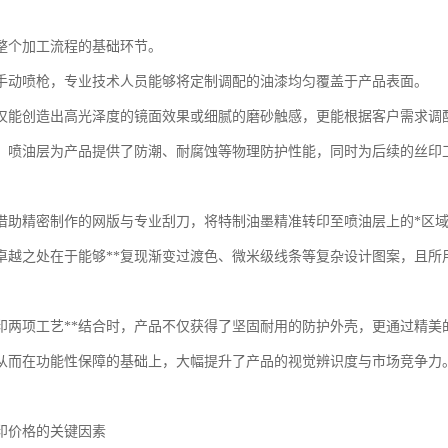
整个加工流程的基础环节。
手动喷枪，专业技术人员能够将定制调配的油漆均匀覆盖于产品表面。
仅能创造出高光泽度的镜面效果或细腻的磨砂触感，更能根据客户需求调
，喷油层为产品提供了防潮、耐腐蚀等物理防护性能，同时为后续的丝印
借助精密制作的网版与专业刮刀，将特制油墨精准转印至喷油层上的*区
卓越之处在于能够**复现渐变过渡色、微米级线条等复杂设计图案，且所
印两项工艺**结合时，产品不仅获得了坚固耐用的防护外壳，更通过精美
从而在功能性保障的基础上，大幅提升了产品的视觉辨识度与市场竞争力
印价格的关键因素