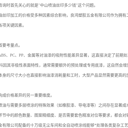
咨询时首先关心的就是"中山喷油丝印多少钱"这个问题。
油丝印加工的价格受多种因素综合影响，良鸿塑胶五金有限公司作为拥有
各项关键因素。
首要考量点。
ABS、PC、PP、金属等对油漆的吸附性能差异显著，这直接决定了前期
材料因其非极性表面特性，通常需要额外的预处理或专用底漆，这自然会增
本身的尺寸大小也直接影响油漆消耗量和工时，大型产品显然需要更高的
构成价格差异的另一重要维度。
喷油与需要多层喷涂的特殊效果（如橡胶漆、导电漆等）之间存在显著成
环节中的颜色数量、图案精细度、是否需要套色精准对位等要求，都会对
金有限公司配备的十万级无尘车间和全自动喷涂线能够*处理各类复杂工