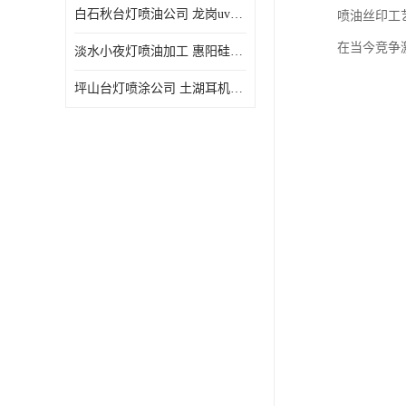
白石秋台灯喷油公司 龙岗uv喷油 良鸿塑胶五金
喷油丝印工
在当今竞争
淡水小夜灯喷油加工 惠阳硅胶喷油 良鸿塑胶五金
坪山台灯喷涂公司 土湖耳机喷涂 加工定制