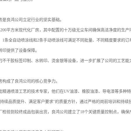
势是良鸿公司立足行业的坚实基础。
1200平方米现代化厂房，其中配置的十万级无尘车间确保高洁净度的生
，1条全自动喷涂线和2条手动喷涂线可满足不同批量、不同精度要求的订
转印提供了设备保障。
的不干胶标签印制、水转印、烫金银等设备，进一步扩展了公司的工艺能
势构成了良鸿公司的核心竞争力。
批精通喷漆工艺的技术专家，他们在UV油漆、橡胶油漆、导电漆等多种
"持续品质提升、满足客户要求"的质量方针，通过严格的岗前培训和持续
厂检验到较终成品包装出货，良鸿公司建立了18个关键质量控制点，确保