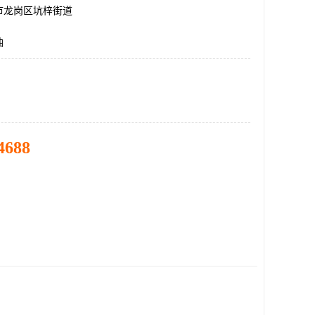
市龙岗区坑梓街道
油
4688