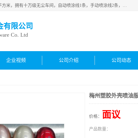
良鸿塑胶五金有限公司成 立于1998年，现厂房占地面积1200平方米，拥有十万级无尘车间，自动喷涂线1条，手动喷涂线2条，丝印移印滚印烫印拉线1条，本公司自建厂以来一直 以“顾客、品质、服务三个第一”为原则，从来货到处理、喷漆、烘烤、品检、包装等每一道工序都严格把持质量关，竭诚为广大朋友、客户服务。现如今已深得广 大客户信赖。
金有限公司
ware Co. Ltd
企业视频
公司介绍
公司动态
梅州塑胶外壳喷油
面议
价格：
产品数量：