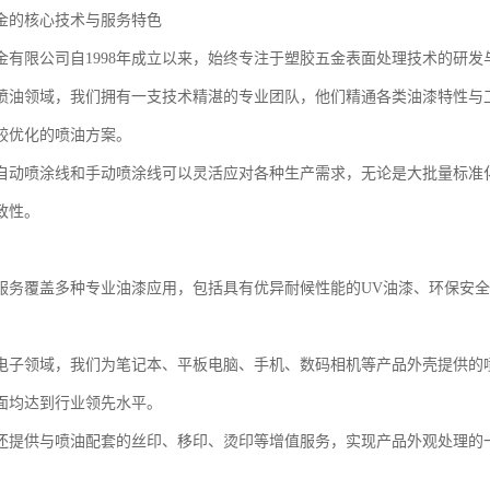
金的核心技术与服务特色
金有限公司自1998年成立以来，始终专注于塑胶五金表面处理技术的研发
喷油领域，我们拥有一支技术精湛的专业团队，他们精通各类油漆特性与
较优化的喷油方案。
自动喷涂线和手动喷涂线可以灵活应对各种生产需求，无论是大批量标准
致性。
服务覆盖多种专业油漆应用，包括具有优异耐候性能的UV油漆、环保安
电子领域，我们为笔记本、平板电脑、手机、数码相机等产品外壳提供的
面均达到行业领先水平。
还提供与喷油配套的丝印、移印、烫印等增值服务，实现产品外观处理的