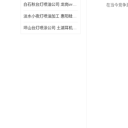
白石秋台灯喷油公司 龙岗uv喷油 良鸿塑胶五金
在当今竞争
淡水小夜灯喷油加工 惠阳硅胶喷油 良鸿塑胶五金
坪山台灯喷涂公司 土湖耳机喷涂 加工定制