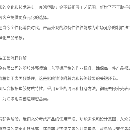
求的变化和技术进步，良鸿塑胶五金不断拓展工艺范围，新增了不干胶标
为客户提供更多元化的选择。
在当今个性化消费时代，产品外观的独特性往往能成为市场竞争的制胜法
异化产品形象。
油工艺流程详解
金有限公司的塑胶外壳喷油工艺遵循严格的作业标准，确保每一件产品都
流程始于表面预处理，这是影响油漆附着力和较终效果的关键环节。
团队会根据塑胶材质特性，采用专业的清洁和打磨方法，彻底去除外壳表
，为油漆附着创造理想基面。
与配色阶段，我们充分考虑产品的使用环境、功能需求和设计意图，从众
耐高温的厨房电器外壳，还是要求环保无毒的儿童用品，或是追求奢华质