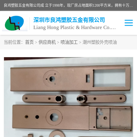
良鸿塑胶五金有限公司成 立于1998年，现厂房占地面积1200平方米，拥有十万级无尘车间，自动喷涂线1条，手动喷涂线2条，丝印移印滚印烫印拉线1条，本公司自建厂以来一直 以“顾客、品质、服务三个第一”为原则，从来货到处理、喷漆、烘烤、品检、包装等每一道工序都严格把持质量关，竭诚为广大朋友、客户服务。现如今已深得广 大客户信赖。
深圳市良鸿塑胶五金有限公司
Liang Hong Plastic & Hardware Co. Ltd
当前位置：
首页
>
供应商机
>
喷油加工
> 潮州塑胶外壳喷油
喷油加工
喷油丝印
塑胶外壳喷油
五金外壳喷油