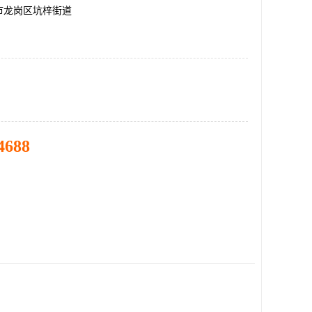
市龙岗区坑梓街道
4688