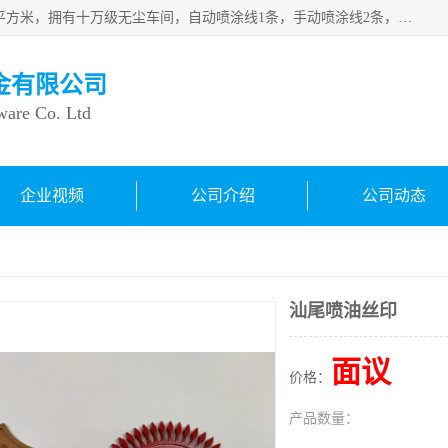
良鸿塑胶五金有限公司成 立于1998年，现厂房占地面积1200平方米，拥有十万级无尘车间，自动喷涂线1条，手动喷涂线2条，丝印移印滚印烫印拉线1条，本公司自建厂以来一直 以“顾客、品质、服务三个第一”为原则，从来货到处理、喷漆、烘烤、品检、包装等每一道工序都严格把持质量关，竭诚为广大朋友、客户服务。现如今已深得广 大客户信赖。
金有限公司
ware Co. Ltd
企业视频
公司介绍
公司动态
汕尾喷油丝印
面议
价格：
产品数量：