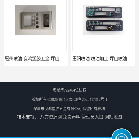
惠州喷油 良鸿塑胶五金 坪山硅胶喷油公司
惠阳喷油 喷油加工 坪山喷油加工
您是第
722464
位访客
版权所有 ©2026-08-10
粤ICP备2025417317号-1
深圳市良鸿塑胶五金有限公司
保留所有权利.
技术支持：
八方资源网
免责声明
管理员入口
网站地图
坑梓喷油 喷涂加工 惠州电视盒喷涂
坪地喷油 加工厂 坪地手机壳喷油加工厂