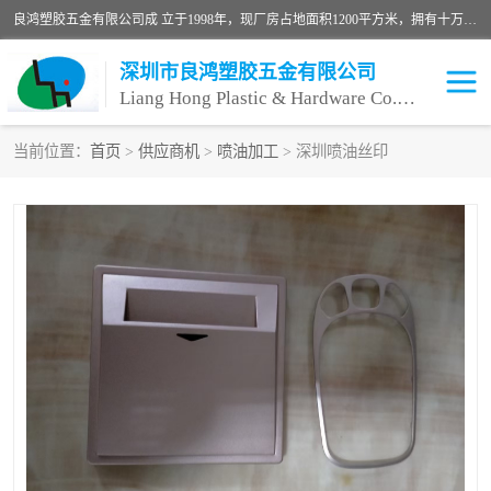
良鸿塑胶五金有限公司成 立于1998年，现厂房占地面积1200平方米，拥有十万级无尘车间，自动喷涂线1条，手动喷涂线2条，丝印移印滚印烫印拉线1条，本公司自建厂以来一直 以“顾客、品质、服务三个第一”为原则，从来货到处理、喷漆、烘烤、品检、包装等每一道工序都严格把持质量关，竭诚为广大朋友、客户服务。现如今已深得广 大客户信赖。
深圳市良鸿塑胶五金有限公司
Liang Hong Plastic & Hardware Co. Ltd
当前位置：
首页
>
供应商机
>
喷油加工
> 深圳喷油丝印
喷油加工
喷油丝印
塑胶外壳喷油
五金外壳喷油