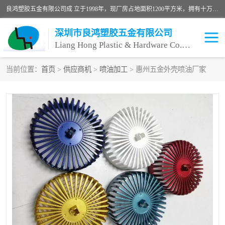
良鸿塑胶五金有限公司成 立于1998年，现厂房占地面积1200平方米，拥有十万级无尘车间，自动喷涂线1条，手动喷涂线2条，丝印移印滚印烫印拉线1条，本公司自建厂以来一直 以“顾客、品质、服务三个第一”为原则，从来货到处理、喷漆、烘烤、品检、包装等每一道工序都严格把持质量关，竭诚为广大朋友、客户服务。现如今已深得广 大客户信赖。
深圳市良鸿塑胶五金有限公司
Liang Hong Plastic & Hardware Co. Ltd
当前位置：
首页
>
供应商机
>
喷油加工
> 惠州五金外壳喷油厂家
喷油加工
喷油丝印
塑胶外壳喷油
五金外壳喷油