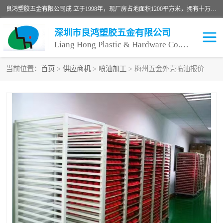
良鸿塑胶五金有限公司成 立于1998年，现厂房占地面积1200平方米，拥有十万级无尘车间，自动喷涂线1条，手动喷涂线2条，丝印移印滚印烫印拉线1条，本公司自建厂以来一直 以“顾客、品质、服务三个第一”为原则，从来货到处理、喷漆、烘烤、品检、包装等每一道工序都严格把持质量关，竭诚为广大朋友、客户服务。现如今已深得广 大客户信赖。
深圳市良鸿塑胶五金有限公司
Liang Hong Plastic & Hardware Co. Ltd
当前位置：
首页
>
供应商机
>
喷油加工
> 梅州五金外壳喷油报价
喷油加工
喷油丝印
塑胶外壳喷油
五金外壳喷油