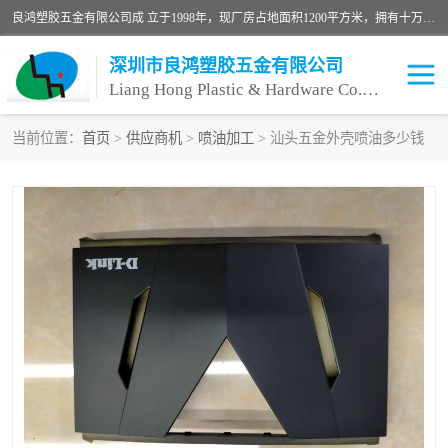
良鸿塑胶五金有限公司成 立于1998年，现厂房占地面积1200平方米，拥有十万级无尘车间，自动喷涂线1条，手动喷涂线2条，丝印移印滚印烫印拉线1条，本公司自建厂以来一直 以“顾客、品质、服务三个第一”为原则，从来货到处理、喷漆、烘烤、品检、包装等每一道工序都严格把持质量关，竭诚为广大朋友、客户服务。现如今已深得广 大客户信赖。
深圳市良鸿塑胶五金有限公司
Liang Hong Plastic & Hardware Co. Ltd
当前位置：
首页
>
供应商机
>
喷油加工
> 汕头五金外壳喷油多少钱
喷油加工
喷油丝印
塑胶外壳喷油
五金外壳喷油