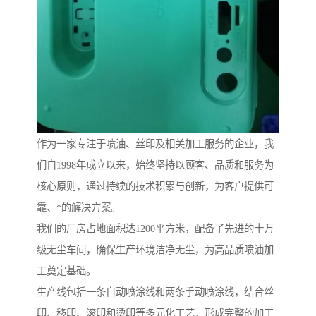
作为一家专注于喷油、丝印及相关加工服务的企业，我
们自1998年成立以来，始终坚持以顾客、品质和服务为
核心原则，通过持续的技术积累与创新，为客户提供可
靠、*的解决方案。
我们的厂房占地面积达1200平方米，配备了先进的十万
级无尘车间，确保生产环境洁净无尘，为高品质喷油加
工奠定基础。
生产线包括一条自动喷涂线和两条手动喷涂线，结合丝
印、移印、滚印和烫印等多元化工艺，形成完整的加工