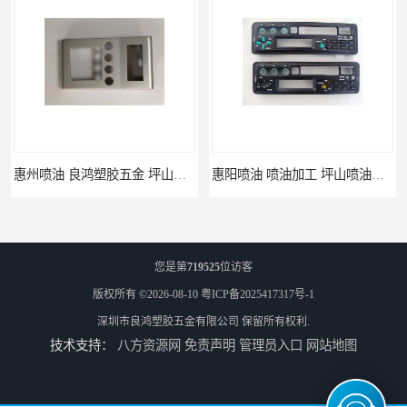
惠阳喷油 喷油加工 坪山喷油加工
您是第
719525
位访客
版权所有 ©2026-08-10
粤ICP备2025417317号-1
深圳市良鸿塑胶五金有限公司
保留所有权利.
技术支持：
八方资源网
免责声明
管理员入口
网站地图
坑梓喷油 喷涂加工 惠州电视盒喷涂
坪地喷油 加工厂 坪地手机壳喷油加工厂