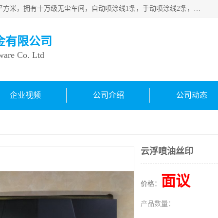
良鸿塑胶五金有限公司成 立于1998年，现厂房占地面积1200平方米，拥有十万级无尘车间，自动喷涂线1条，手动喷涂线2条，丝印移印滚印烫印拉线1条，本公司自建厂以来一直 以“顾客、品质、服务三个第一”为原则，从来货到处理、喷漆、烘烤、品检、包装等每一道工序都严格把持质量关，竭诚为广大朋友、客户服务。现如今已深得广 大客户信赖。
金有限公司
ware Co. Ltd
企业视频
公司介绍
公司动态
云浮喷油丝印
面议
价格：
产品数量：