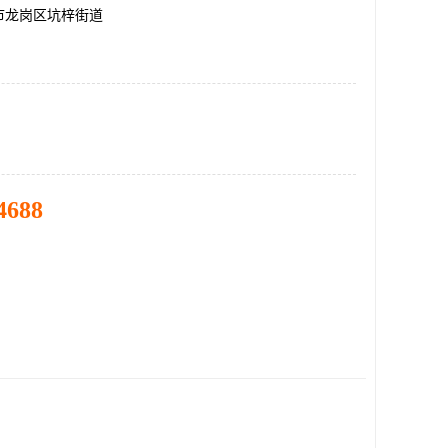
市龙岗区坑梓街道
4688