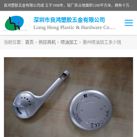
良鸿塑胶五金有限公司成 立于1998年，现厂房占地面积1200平方米，拥有十万级无尘车间，自动喷涂线1条，手动喷涂线2条，丝印移印滚印烫印拉线1条，本公司自建厂以来一直 以“顾客、品质、服务三个第一”为原则，从来货到处理、喷漆、烘烤、品检、包装等每一道工序都严格把持质量关，竭诚为广大朋友、客户服务。现如今已深得广 大客户信赖。
深圳市良鸿塑胶五金有限公司
Liang Hong Plastic & Hardware Co. Ltd
当前位置：
首页
>
供应商机
>
喷油加工
> 惠州喷油加工多少钱
喷油加工
喷油丝印
塑胶外壳喷油
五金外壳喷油