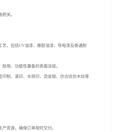
格把关。
。
工艺，包括UV油漆、橡胶油漆、导电漆及普通耐
、耐用、功能性兼备的表面涂层。
签印制、滚印、水转印、烫金银、仿古纹仿木纹等
。
生产资源，确保订单按时交付。