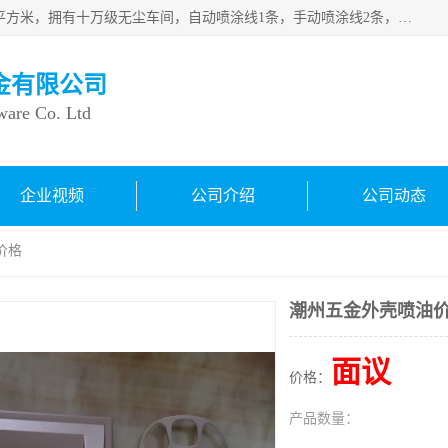
良鸿塑胶五金有限公司成 立于1998年，现厂房占地面积1200平方米，拥有十万级无尘车间，自动喷涂线1条，手动喷涂线2条，丝印移印滚印烫印拉线1条，本公司自建厂以来一直 以“顾客、品质、服务三个第一”为原则，从来货到处理、喷漆、烘烤、品检、包装等每一道工序都严格把持质量关，竭诚为广大朋友、客户服务。现如今已深得广 大客户信赖。
金有限公司
ware Co. Ltd
企业视频
公司介绍
公司动态
价格
潮州五金外壳喷油
面议
价格：
产品数量：