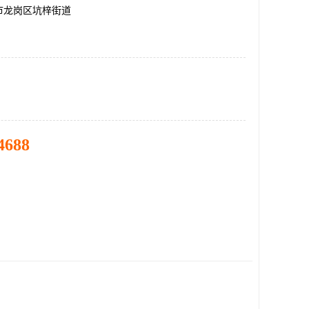
市龙岗区坑梓街道
4688
。