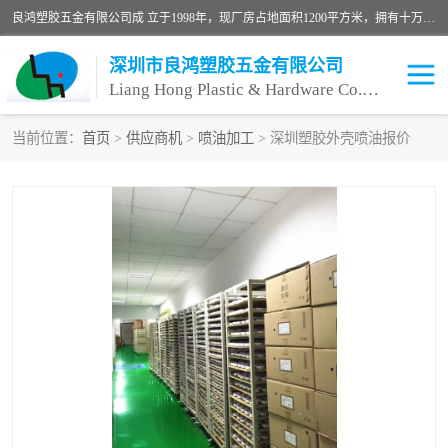
良鸿塑胶五金有限公司成 立于1998年，现厂房占地面积1200平方米，拥有十万级无尘车间，自动喷涂线1条，手动喷涂线2条，丝印移印滚印烫印拉线1条，本公司自建厂以来一直 以“顾客、品质、服务三个第一”为原则，从来货到处理、喷漆、烘烤、品检、包装等每一道工序都严格把持质量关，竭诚为广大朋友、客户服务。现如今已深得广 大客户信赖。
深圳市良鸿塑胶五金有限公司
Liang Hong Plastic & Hardware Co. Ltd
当前位置：
首页
>
供应商机
>
喷油加工
> 深圳塑胶外壳喷油报价
喷油加工
喷油丝印
塑胶外壳喷油
五金外壳喷油