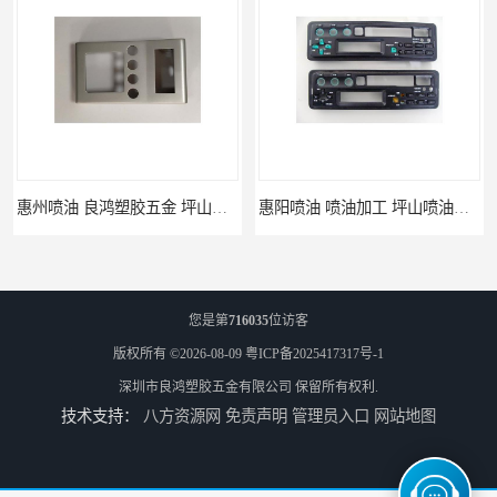
惠州喷油 良鸿塑胶五金 坪山硅胶喷油公司
惠阳喷油 喷油加工 坪山喷油加工
您是第
716035
位访客
版权所有 ©2026-08-09
粤ICP备2025417317号-1
深圳市良鸿塑胶五金有限公司
保留所有权利.
技术支持：
八方资源网
免责声明
管理员入口
网站地图
坑梓喷油 喷涂加工 惠州电视盒喷涂
坪地喷油 加工厂 坪地手机壳喷油加工厂