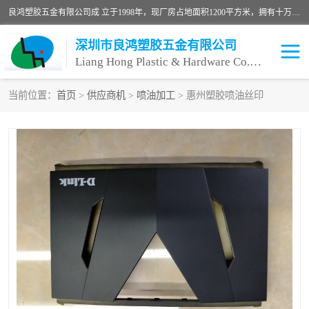
良鸿塑胶五金有限公司成 立于1998年，现厂房占地面积1200平方米，拥有十万级无尘车间，自动喷涂线1条，手动喷涂线2条，丝印移印滚印烫印拉线1条，本公司自建厂以来一直 以“顾客、品质、服务三个第一”为原则，从来货到处理、喷漆、烘烤、品检、包装等每一道工序都严格把持质量关，竭诚为广大朋友、客户服务。现如今已深得广 大客户信赖。
深圳市良鸿塑胶五金有限公司
Liang Hong Plastic & Hardware Co. Ltd
当前位置：
首页
>
供应商机
>
喷油加工
> 惠州塑胶喷油丝印
喷油加工
喷油丝印
塑胶外壳喷油
五金外壳喷油