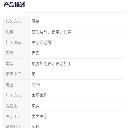
产品描述
包装方式
纸箱
优势
交期及时、稳定、快速
加工设备
喷涂自动线
售后
完善
类型
塑胶外壳喷油喷涂加工
是否上门
是
电压
380V
加工方式
来图来样
发货地
东莞
喷涂工艺
表面喷涂
承涂材质
塑料