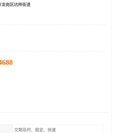
市龙岗区坑梓街道
4688
交期及时、稳定、快速