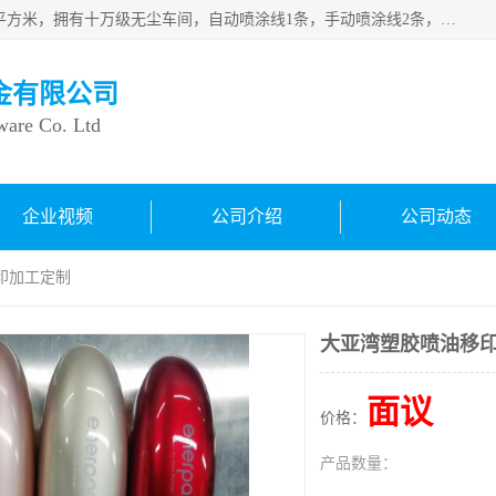
良鸿塑胶五金有限公司成 立于1998年，现厂房占地面积1200平方米，拥有十万级无尘车间，自动喷涂线1条，手动喷涂线2条，丝印移印滚印烫印拉线1条，本公司自建厂以来一直 以“顾客、品质、服务三个第一”为原则，从来货到处理、喷漆、烘烤、品检、包装等每一道工序都严格把持质量关，竭诚为广大朋友、客户服务。现如今已深得广 大客户信赖。
金有限公司
ware Co. Ltd
企业视频
公司介绍
公司动态
印加工定制
大亚湾塑胶喷油移
面议
价格：
产品数量：