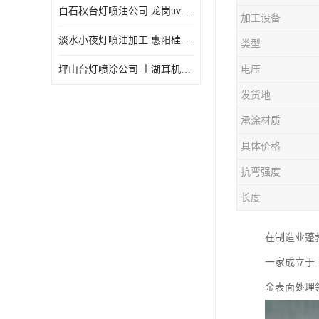
白石秋台灯喷油公司 龙岗uv喷油 良鸿塑胶五金
加工设备
淡水小夜灯喷油加工 惠阳硅胶喷油 良鸿塑胶五金
类型
坪山台灯喷涂公司 土湖耳机喷涂 加工定制
电压
发货地
承涂材质
具体价格
抗弯强度
长度
在制造业蓬
一家成立于
金表面处理