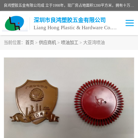
良鸿塑胶五金有限公司成 立于1998年，现厂房占地面积1200平方米，拥有十万级无尘车间，自动喷涂线1条，手动喷涂线2条，丝印移印滚印烫印拉线1条，本公司自建厂以来一直 以“顾客、品质、服务三个第一”为原则，从来货到处理、喷漆、烘烤、品检、包装等每一道工序都严格把持质量关，竭诚为广大朋友、客户服务。现如今已深得广 大客户信赖。
深圳市良鸿塑胶五金有限公司
Liang Hong Plastic & Hardware Co. Ltd
当前位置：
首页
>
供应商机
>
喷油加工
> 大亚湾喷油