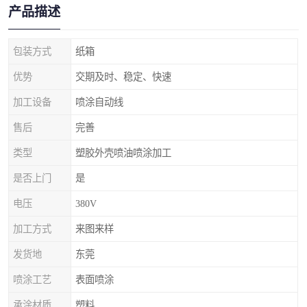
产品描述
包装方式
纸箱
优势
交期及时、稳定、快速
加工设备
喷涂自动线
售后
完善
类型
塑胶外壳喷油喷涂加工
是否上门
是
电压
380V
加工方式
来图来样
发货地
东莞
喷涂工艺
表面喷涂
承涂材质
塑料