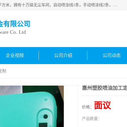
良鸿塑胶五金有限公司成 立于1998年，现厂房占地面积1200平方米，拥有十万级无尘车间，自动喷涂线1条，手动喷涂线2条，丝印移印滚印烫印拉线1条，本公司自建厂以来一直 以“顾客、品质、服务三个第一”为原则，从来货到处理、喷漆、烘烤、品检、包装等每一道工序都严格把持质量关，竭诚为广大朋友、客户服务。现如今已深得广 大客户信赖。
金有限公司
ware Co. Ltd
企业视频
公司介绍
公司动态
定制
惠州塑胶喷油加工
面议
价格：
产品数量：