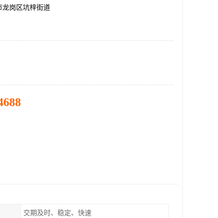
市龙岗区坑梓街道
4688
交期及时、稳定、快速