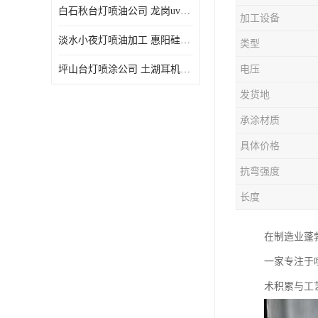
白石秋台灯喷油公司 龙岗uv喷油 良鸿塑胶五金
加工设备
淡水小夜灯喷油加工 惠阳硅胶喷油 良鸿塑胶五金
类型
坪山台灯喷涂公司 土湖耳机喷涂 加工定制
电压
发货地
承涂材质
具体价格
抗弯强度
长度
在制造业蓬
一家专注于
术积累与工