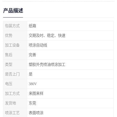
产品描述
包装方式
纸箱
优势
交期及时、稳定、快速
加工设备
喷涂自动线
售后
完善
类型
塑胶外壳喷油喷涂加工
是否上门
是
电压
380V
加工方式
来图来样
发货地
东莞
喷涂工艺
表面喷涂