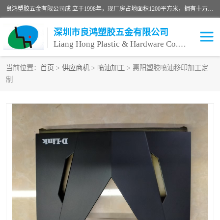
良鸿塑胶五金有限公司成 立于1998年，现厂房占地面积1200平方米，拥有十万级无尘车间，自动喷涂线1条，手动喷涂线2条，丝印移印滚印烫印拉线1条，本公司自建厂以来一直 以“顾客、品质、服务三个第一”为原则，从来货到处理、喷漆、烘烤、品检、包装等每一道工序都严格把持质量关，竭诚为广大朋友、客户服务。现如今已深得广 大客户信赖。
深圳市良鸿塑胶五金有限公司
Liang Hong Plastic & Hardware Co. Ltd
当前位置：
首页
>
供应商机
>
喷油加工
> 惠阳塑胶喷油移印加工定
制
喷油加工
喷油丝印
塑胶外壳喷油
五金外壳喷油