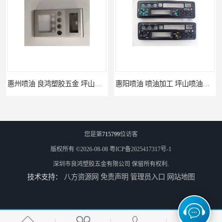
惠州喷油 良鸿塑胶五金 坪山硅胶喷油公司
惠阳喷油 喷油加工 坪山喷油加工
您是第
715799
位访客
版权所有 ©2026-08-08
粤ICP备2025417317号-1
深圳市良鸿塑胶五金有限公司
保留所有权利.
技术支持：
八方资源网
免责声明
管理员入口
网站地图
坑梓喷油 喷涂加工 惠州电视盒喷涂
坪地喷油 加工厂 坪地手机壳喷油加工厂