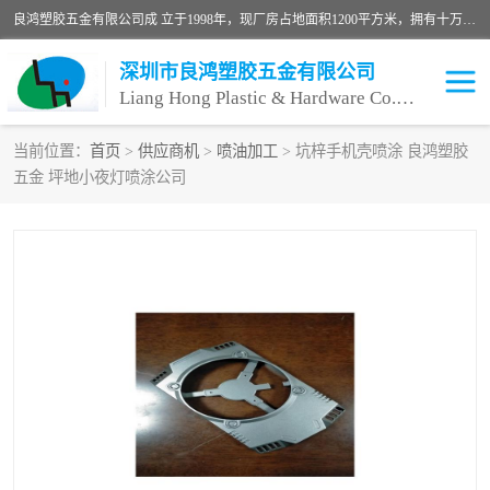
良鸿塑胶五金有限公司成 立于1998年，现厂房占地面积1200平方米，拥有十万级无尘车间，自动喷涂线1条，手动喷涂线2条，丝印移印滚印烫印拉线1条，本公司自建厂以来一直 以“顾客、品质、服务三个第一”为原则，从来货到处理、喷漆、烘烤、品检、包装等每一道工序都严格把持质量关，竭诚为广大朋友、客户服务。现如今已深得广 大客户信赖。
深圳市良鸿塑胶五金有限公司
Liang Hong Plastic & Hardware Co. Ltd
当前位置：
首页
>
供应商机
>
喷油加工
> 坑梓手机壳喷涂 良鸿塑胶
五金 坪地小夜灯喷涂公司
喷油加工
喷油丝印
塑胶外壳喷油
五金外壳喷油