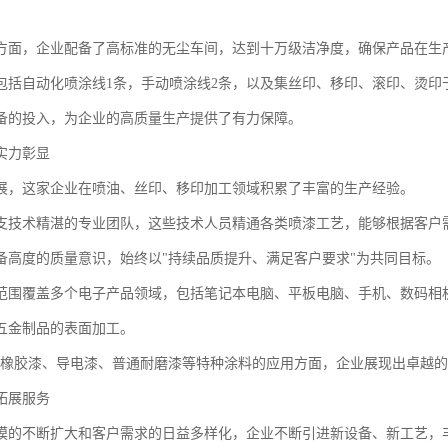
方面，企业配备了高标准的无尘车间，达到十万级洁净度，确保产品在生
包括自动化喷涂线1条，手动喷涂线2条，以及集丝印、移印、滚印、烫印
备的投入，为企业的高质量生产提供了有力保障。
实力彰显
展，这家企业在喷油、丝印、移印加工领域积累了丰富的生产经验。
支技术精湛的专业团队，这些技术人员精通各类喷漆工艺，能够根据客户
备高度的质量意识，始终以"持续品质提升、满足客户要求"为共同目标。
范围覆盖多个电子产品领域，包括笔记本电脑、平板电脑、手机、数码相
五金制品的表面加工。
、橡胶漆、导电漆、普通耐磨漆等特种涂料的应用方面，企业展现出卓越
拓展服务
模的不断扩大和客户需求的日益多样化，企业不断引进新设备、新工艺，