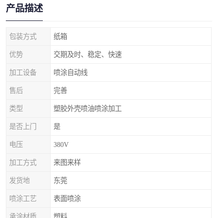
产品描述
包装方式
纸箱
优势
交期及时、稳定、快速
加工设备
喷涂自动线
售后
完善
类型
塑胶外壳喷油喷涂加工
是否上门
是
电压
380V
加工方式
来图来样
发货地
东莞
喷涂工艺
表面喷涂
承涂材质
塑料