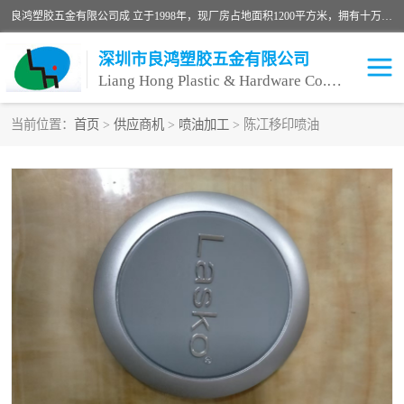
良鸿塑胶五金有限公司成 立于1998年，现厂房占地面积1200平方米，拥有十万级无尘车间，自动喷涂线1条，手动喷涂线2条，丝印移印滚印烫印拉线1条，本公司自建厂以来一直 以“顾客、品质、服务三个第一”为原则，从来货到处理、喷漆、烘烤、品检、包装等每一道工序都严格把持质量关，竭诚为广大朋友、客户服务。现如今已深得广 大客户信赖。
深圳市良鸿塑胶五金有限公司
Liang Hong Plastic & Hardware Co. Ltd
当前位置：
首页
>
供应商机
>
喷油加工
> 陈冮移印喷油
喷油加工
喷油丝印
塑胶外壳喷油
五金外壳喷油